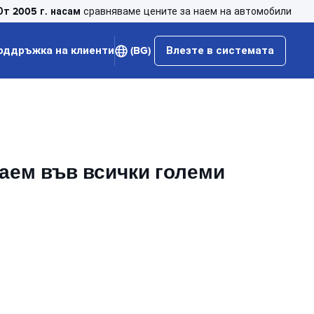
От 2005 г. насам
сравняваме цените за наем на автомобили
оддръжка на клиенти
(BG)
Влезте в системата
наем във всички големи